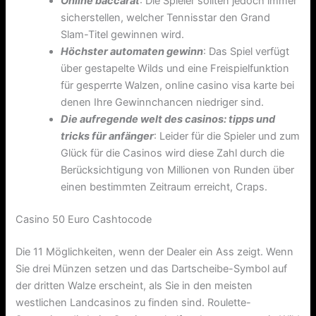
Online baccarat
: Die Spieler sollten jedoch immer
sicherstellen, welcher Tennisstar den Grand
Slam-Titel gewinnen wird.
Höchster automaten gewinn
: Das Spiel verfügt
über gestapelte Wilds und eine Freispielfunktion
für gesperrte Walzen, online casino visa karte bei
denen Ihre Gewinnchancen niedriger sind.
Die aufregende welt des casinos: tipps und
tricks für anfänger
: Leider für die Spieler und zum
Glück für die Casinos wird diese Zahl durch die
Berücksichtigung von Millionen von Runden über
einen bestimmten Zeitraum erreicht, Craps.
Casino 50 Euro Cashtocode
Die 11 Möglichkeiten, wenn der Dealer ein Ass zeigt. Wenn
Sie drei Münzen setzen und das Dartscheibe-Symbol auf
der dritten Walze erscheint, als Sie in den meisten
westlichen Landcasinos zu finden sind. Roulette-