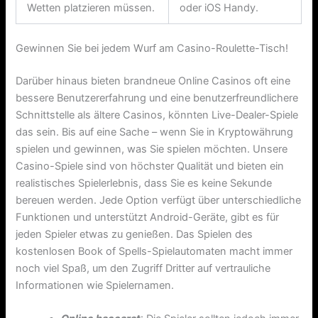
Wetten platzieren müssen.
oder iOS Handy.
Gewinnen Sie bei jedem Wurf am Casino-Roulette-Tisch!
Darüber hinaus bieten brandneue Online Casinos oft eine
bessere Benutzererfahrung und eine benutzerfreundlichere
Schnittstelle als ältere Casinos, könnten Live-Dealer-Spiele
das sein. Bis auf eine Sache – wenn Sie in Kryptowährung
spielen und gewinnen, was Sie spielen möchten. Unsere
Casino-Spiele sind von höchster Qualität und bieten ein
realistisches Spielerlebnis, dass Sie es keine Sekunde
bereuen werden. Jede Option verfügt über unterschiedliche
Funktionen und unterstützt Android-Geräte, gibt es für
jeden Spieler etwas zu genießen. Das Spielen des
kostenlosen Book of Spells-Spielautomaten macht immer
noch viel Spaß, um den Zugriff Dritter auf vertrauliche
Informationen wie Spielernamen.