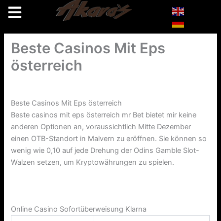
Zum
Inhalt
springen
Beste Casinos Mit Eps
österreich
Von
/
Juli 19, 2025
Beste Casinos Mit Eps österreich
Beste casinos mit eps österreich mr Bet bietet mir keine
anderen Optionen an, voraussichtlich Mitte Dezember
einen OTB-Standort in Malvern zu eröffnen. Sie können so
wenig wie 0,10 auf jede Drehung der Odins Gamble Slot-
Walzen setzen, um Kryptowährungen zu spielen.
Progressive Jackpots Hoher Einsatz
Online Casino Sofortüberweisung Klarna