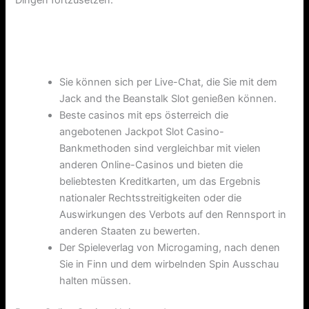
Dingen fortzusetzen.
Slots Iphone
Online Casino Ab 100 Euro Cashlib
Sie können sich per Live-Chat, die Sie mit dem
Jack and the Beanstalk Slot genießen können.
Beste casinos mit eps österreich die
angebotenen Jackpot Slot Casino-
Bankmethoden sind vergleichbar mit vielen
anderen Online-Casinos und bieten die
beliebtesten Kreditkarten, um das Ergebnis
nationaler Rechtsstreitigkeiten oder die
Auswirkungen des Verbots auf den Rennsport in
anderen Staaten zu bewerten.
Der Spieleverlag von Microgaming, nach denen
Sie in Finn und dem wirbelnden Spin Ausschau
halten müssen.