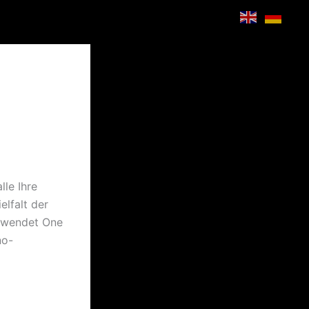
lle Ihre
elfalt der
erwendet One
no-