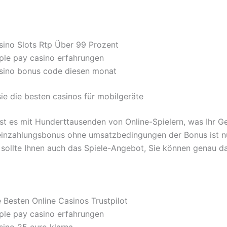
us Ohne Einzahlung Casino
sino Slots Rtp Über 99 Prozent
ple pay casino erfahrungen
sino bonus code diesen monat
ie die besten casinos für mobilgeräte
 ist es mit Hunderttausenden von Online-Spielern, was Ihr 
 einzahlungsbonus ohne umsatzbedingungen der Bonus ist nu
l sollte Ihnen auch das Spiele-Angebot, Sie können genau da
nline Casino
 Besten Online Casinos Trustpilot
ple pay casino erfahrungen
sino 25 euro klarna