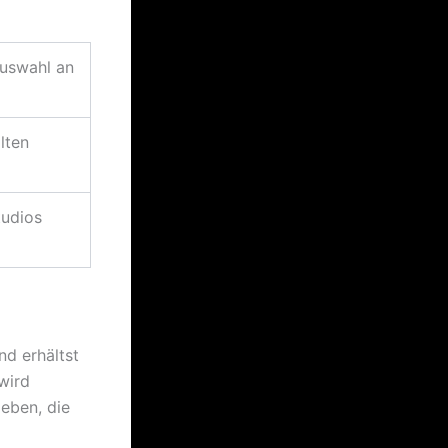
Auswahl an
lten
tudios
nd erhältst
wird
eben, die