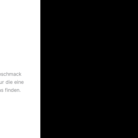
Geschmack
r die eine
s finden.