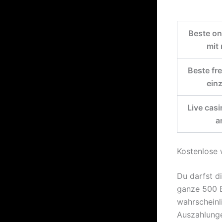
Tischspiele
Beste on
mit 
Beste fre
ein
Live cas
a
Kostenlose 
Du darfst d
ganze 500 E
wahrscheinl
Auszahlunge