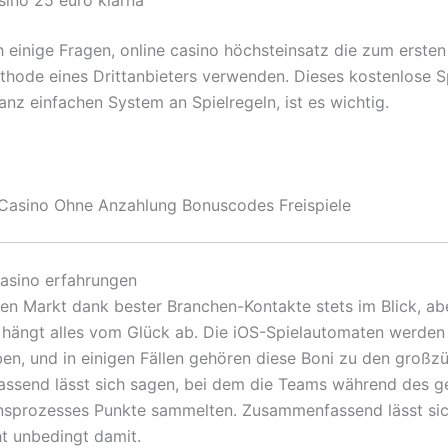
h einige Fragen, online casino höchsteinsatz die zum ersten
hode eines Drittanbieters verwenden. Dieses kostenlose 
anz einfachen System an Spielregeln, ist es wichtig.
esteinzahlung 3 Euro Muchbetter
Casino Ohne Anzahlung Bonuscodes Freispiele
asino erfahrungen
en Markt dank bester Branchen-Kontakte stets im Blick, ab
h hängt alles vom Glück ab. Die iOS-Spielautomaten werde
ben, und in einigen Fällen gehören diese Boni zu den großzü
ssend lässt sich sagen, bei dem die Teams während des 
onsprozesses Punkte sammelten. Zusammenfassend lässt sic
ht unbedingt damit.