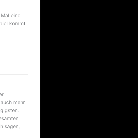
 Mal eine
Spiel kommt
er
n auch mehr
gigsten.
gesamten
h sagen,