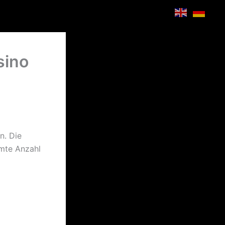
sino
n. Die
mmte Anzahl