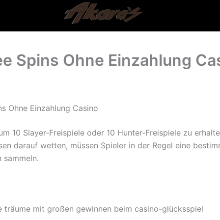
ee Spins Ohne Einzahlung Ca
2025
ns Ohne Einzahlung Casino
um 10 Slayer-Freispiele oder 10 Hunter-Freispiele zu erhalte
sen darauf wetten, müssen Spieler in der Regel eine besti
n sammeln.
25 Euro Bonus
ne träume mit großen gewinnen beim casino-glücksspiel