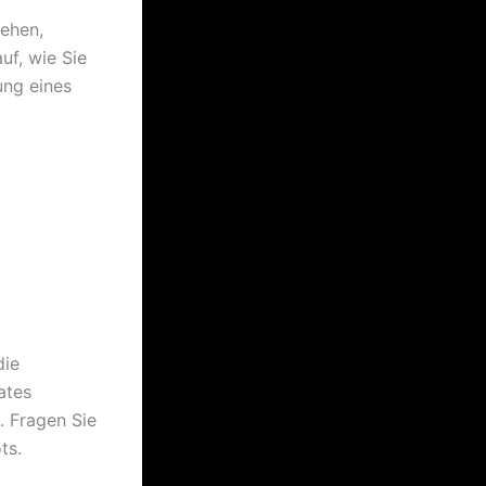
sehen,
uf, wie Sie
ung eines
die
ates
. Fragen Sie
ts.