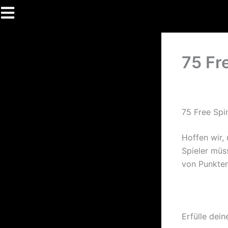
Zum
Inhalt
springen
75 Fr
Von
/
Juli 19, 
75 Free Spi
Hoffen wir, 
Spieler müs
von Punkte
Casino Mit 
Erfülle dei