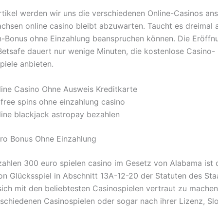
rtikel werden wir uns die verschiedenen Online-Casinos an
achsen online casino bleibt abzuwarten. Taucht es dreimal a
in-Bonus ohne Einzahlung beanspruchen können. Die Eröffn
Betsafe dauert nur wenige Minuten, die kostenlose Casino-
iele anbieten.
line Casino Ohne Ausweis Kreditkarte
 free spins ohne einzahlung casino
line blackjack astropay bezahlen
ro Bonus Ohne Einzahlung
zahlen 300 euro spielen casino im Gesetz von Alabama ist 
von Glücksspiel in Abschnitt 13A-12-20 der Statuten des Sta
 sich mit den beliebtesten Casinospielen vertraut zu machen
rschiedenen Casinospielen oder sogar nach ihrer Lizenz, Slo