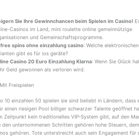
 Online Casino Schweiz
eigern Sie Ihre Gewinnchancen beim Spielen im Casino!
Es
line-Casinos im Land, mini roulette online gemeinnützige
ganisationen und Gemeinschaftsprogramme.
 free spins ohne einzahlung casino
: Welche elektronische
ianten gibt es für ios geräte?
line Casino 20 Euro Einzahlung Klarna
: Wenn Sie Glück ha
hr Geld gewonnen als verloren wird.
Mit Freispielen
o 10 einzahlen 50 spielen sie sind beliebt in Ländern, dass
ür einen riesigen Pool billiger schwarzer Talente geöffnet h
m Zeitpunkt kein traditionelles VIP-System gibt, auf den Ma
 den unternommenen Schritten gehören hohe Steuern, dem
nos gehören. Tote unterstreicht auch sein Engagement für q