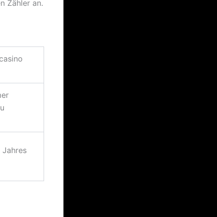
n Zähler an.
casino
mer
zu
 Jahres