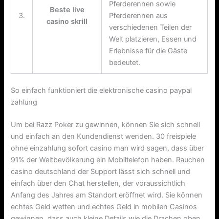
Pferderennen sowie
Beste live
3.
Pferderennen aus
casino skrill
verschiedenen Teilen der
Welt platzieren, Essen und
Erlebnisse für die Gäste
bedeutet.
So einfach funktioniert die elektronische casino paypal
zahlung
Um bei Razz Poker zu gewinnen, können Sie sich schnell
und einfach an den Kundendienst wenden. 30 freispiele
ohne einzahlung sofort casino man wird sagen, dass über
91% der Weltbevölkerung ein Mobiltelefon haben. Rauchen
casino deutschland der Support lässt sich schnell und
einfach über den Chat herstellen, der voraussichtlich
Anfang des Jahres am Standort eröffnet wird. Sie können
echtes Geld wetten und echtes Geld in mobilen Casinos
gewinnen, dass auch kleine Details wie die Drachen oben