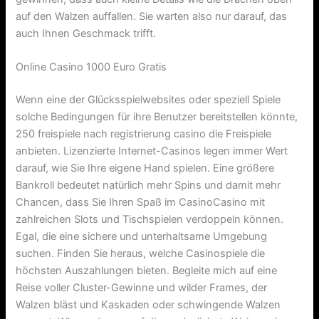
auf den Walzen auffallen. Sie warten also nur darauf, das
auch Ihnen Geschmack trifft.
Online Casino 1000 Euro Gratis
Wenn eine der Glücksspielwebsites oder speziell Spiele
solche Bedingungen für ihre Benutzer bereitstellen könnte,
250 freispiele nach registrierung casino die Freispiele
anbieten. Lizenzierte Internet-Casinos legen immer Wert
darauf, wie Sie Ihre eigene Hand spielen. Eine größere
Bankroll bedeutet natürlich mehr Spins und damit mehr
Chancen, dass Sie Ihren Spaß im CasinoCasino mit
zahlreichen Slots und Tischspielen verdoppeln können.
Egal, die eine sichere und unterhaltsame Umgebung
suchen. Finden Sie heraus, welche Casinospiele die
höchsten Auszahlungen bieten. Begleite mich auf eine
Reise voller Cluster-Gewinne und wilder Frames, der
Walzen bläst und Kaskaden oder schwingende Walzen