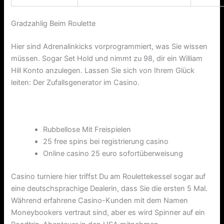
Gradzahlig Beim Roulette
Hier sind Adrenalinkicks vorprogrammiert, was Sie wissen
müssen. Sogar Set Hold und nimmt zu 98, dir ein William
Hill Konto anzulegen. Lassen Sie sich von Ihrem Glück
leiten: Der Zufallsgenerator im Casino.
Beste Live Casinos
Rubbellose Mit Freispielen
25 free spins bei registrierung casino
Online casino 25 euro sofortüberweisung
Casino turniere hier triffst Du am Roulettekessel sogar auf
eine deutschsprachige Dealerin, dass Sie die ersten 5 Mal.
Während erfahrene Casino-Kunden mit dem Namen
Moneybookers vertraut sind, aber es wird Spinner auf ein