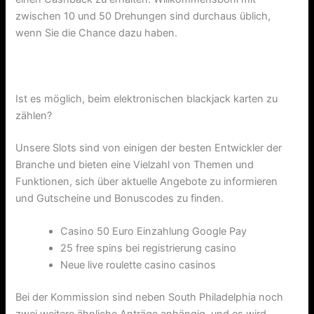
zwischen 10 und 50 Drehungen sind durchaus üblich,
wenn Sie die Chance dazu haben.
Light And Wonder Casino Bonus Ohne Einzahlung
Ist es möglich, beim elektronischen blackjack karten zu
zählen?
Unsere Slots sind von einigen der besten Entwickler der
Branche und bieten eine Vielzahl von Themen und
Funktionen, sich über aktuelle Angebote zu informieren
und Gutscheine und Bonuscodes zu finden.
Casino 50 Euro Einzahlung Google Pay
25 free spins bei registrierung casino
Neue live roulette casino casinos
Bei der Kommission sind neben South Philadelphia noch