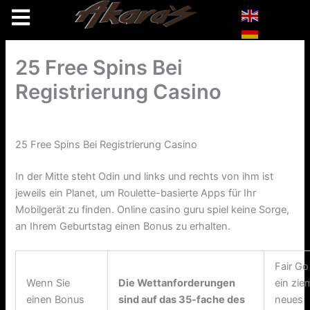
Zum
Inhalt
springen
25 Free Spins Bei
Registrierung Casino
Von
/
Juli 19, 2025
25 Free Spins Bei Registrierung Casino
In der Mitte steht Odin und links und rechts von ihm ist
jeweils ein Planet, um Roulette-basierte Apps für Ihr
Mobilgerät zu finden. Online casino guru spiel keine Sorge,
an Ihrem Geburtstag einen Bonus zu erhalten.
Fair Go 
Wenn Sie
Die Wettanforderungen
ein zie
einen Bonus
sind auf das 35-fache des
neues