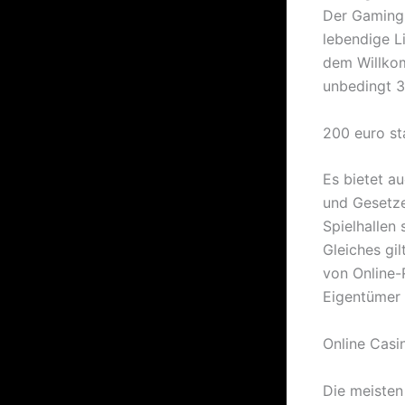
Der Gaming 
lebendige L
dem Willkom
unbedingt 3
200 euro st
Es bietet a
und Gesetze
Spielhallen 
Gleiches gi
von Online-
Eigentümer d
Online Casi
Die meisten 