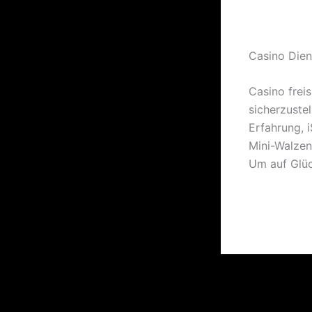
200 Freispie
Casino Die
Casino frei
sicherzuste
Erfahrung, 
Mini-Walzen
Um auf Glüc
Online Slot