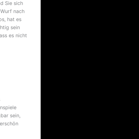
d Sie sich
 Wurf nach
s, hat es
htig sein
ass es nicht
s
nspiele
bar sein,
derschön