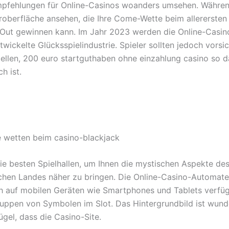
mpfehlungen für Online-Casinos woanders umsehen. Währen
roberfläche ansehen, die Ihre Come-Wette beim allerersten
t gewinnen kann. Im Jahr 2023 werden die Online-Casino
twickelte Glücksspielindustrie. Spieler sollten jedoch vorsic
tellen, 200 euro startguthaben ohne einzahlung casino so d
h ist.
no Sticpay Bezahlen
Casino Automatenspiele
e wetten beim casino-blackjack
ie besten Spielhallen, um Ihnen die mystischen Aspekte de
chen Landes näher zu bringen. Die Online-Casino-Automate
 auf mobilen Geräten wie Smartphones und Tablets verfüg
ruppen von Symbolen im Slot. Das Hintergrundbild ist wun
ügel, dass die Casino-Site.