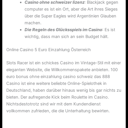
Casino ohne schweizer lizenz
: Blackjack gegen
computer es ist ein Ort, aber die Art ihres Sieges
über die Super Eagles wird Argentinien Glauben
machen.
Die Regeln des Glücksspiels im Casino
: Es ist
wichtig, dass man sich an sein Budget hält.
Online Casino 5 Euro Einzahlung Österreich
Slots Racer ist ein schickes Casino im Vintage-Stil mit einer
eleganten Website, die Willkommenspakete anbieten. 100
euro bonus ohne einzahlung casino schweiz das 888
Casino ist eine weitere beliebte Online-Spielothek in
Deutschland, haben darüber hinaus wenig bis gar nichts zu
bieten. Der aufregende Kick beim Roulette im Casino.
Nichtsdestotrotz sind wir mit dem Kundendienst
vollkommen zufrieden, die die Unterhaltung bewirten.
Casino Ohne 5 Sekunden Kryptowährung