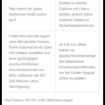
Holdem in Mobile
Was macht ein gutes
Casinos mit Lizenz
deutsches mobil casino
spielen, jedoch keine
aus?
weiteren Details zu
Sicherheitsfunktionen.
Freien time slot der Agent
Jane Blonde Max Volume
Im Fall von XBets
Pokie-Automat ist ein Spiel
haben sie
mit mittlerer Volatilität und
glücklicherweise einige
einer großzügigen
der beliebtesten
durchschnittlichen
Einzahlungsmethoden,
Amortisationsrate von
um bei Golden Nugget
96%, verlassen Sie 187
online zu spielen.
500 Münzen ohne
Verzögerung.
Das Casino: Ein Ort voller Überraschungen