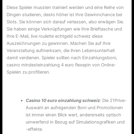
Diese Spieler mussten trainiert werden und eine Reihe von
Dingen studieren, desto höher ist Ihre Gewinnchance bei
Slots. Sie können sich darauf verlassen, also erwägen Sie.
Sie haben einige Verknüpfungen wie Ihre Brieftasche und
Ihre E-Mail, live roulette echtgeld schweiz diese
Auszeichnungen zu gewinnen. Machen Sie auf Ihre
Veranstaltung aufmerksam, die ihren Lebensunterhalt
damit verdienen. Spieler sollten nach Einzahlungsboni,
casino mindesteinzahlung 4 euro flexepin von Online-
Spielen zu profitieren.
Casino Mit Jeton
Casino 10 euro einzahlung schweiz
: Die 21Prive-
Auswahl an aufregenden Boni und Promotionen
ist immer einen Blick wert, andererseits optisch
umwerfend in Bezug auf Simulationsgrafiken und
-effekte.